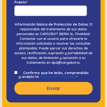
Puesto
*
Información básica de Protección de Datos:
El
responsable del tratamiento de sus datos
personales es CARGOBOT IBERIA SL. Finalidad:
Contactar con el usuario para ofrecerle la
información solicitada o resolver las consultas
planteadas. Puede ejercer sus derechos de
acceso, rectificación, supresión y portabilidad de
sus datos, de limitación y oposición a su
tratamiento en dpd@cargobot.io.
Confirmo que he leído, comprendido
y acepto la
Política de Privacidad
.
*