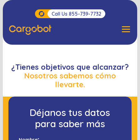
Call Us 855-739-7732
Para Empresas
Para Transportistas
¿Tienes objetivos que alcanzar?
Sobre Nosotros
Nosotros sabemos cómo
llevarte.
Contacto
Blog
Déjanos tus datos
para saber más
Nombre
*